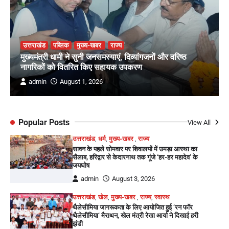
उत्तराखंड
पब्लिक
मुख्य-खबर
राज्य
मुख्यमंत्री धामी ने सुनी जनसमस्याएं, दिव्यांगजनों और वरिष्ठ
नागरिकों को वितरित किए सहायक उपकरण
admin
August 1, 2026
Popular Posts
View All
उत्तराखंड
,
धर्म
,
मुख्य-खबर
,
राज्य
सावन के पहले सोमवार पर शिवालयों में उमड़ा आस्था का
सैलाब, हरिद्वार से केदारनाथ तक गूंजे ‘हर-हर महादेव’ के
जयघोष
admin
August 3, 2026
उत्तराखंड
,
खेल
,
मुख्य-खबर
,
राज्य
,
स्वास्थ
थैलेसीमिया जागरूकता के लिए आयोजित हुई ‘रन फॉर
थैलेसीमिया’ मैराथन, खेल मंत्री रेखा आर्या ने दिखाई हरी
झंडी