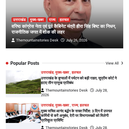
उत्तराखंड
मुख्य-खबर
राज्य
हलचल
वरिष्ठ कांग्रेस नेता एवं पूर्व कैबिनेट मंत्री हीरा सिंह बिष्ट का निधन,
राजनीतिक जगत में शोक की लहर
Themountainstories Desk
July 26, 2026
Popular Posts
View All
उत्तराखंड
,
मुख्य-खबर
,
हलचल
उत्तराखंड के बुग्यालों में पर्यटन को बड़ी राहत, सुप्रीम कोर्ट ने
हटाए तीन प्रमुख प्रतिबंध
Themountainstories Desk
July 28,
2026
उत्तराखंड
,
मुख्य-खबर
,
राज्य
,
हलचल
मुख्य सचिव आनंद बर्द्धन के सख्त निर्देश: 3 दिन में उपनल
कर्मियों से करें अनुबंध, देरी पर विभागाध्यक्षों को मिलेगी
प्रतिकूल प्रविष्टि
Themountainstories Desk
July 28,