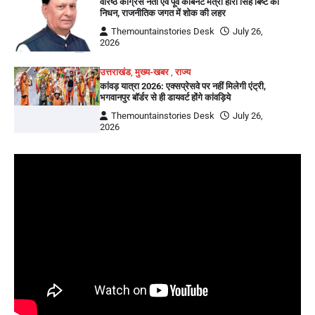
वरिष्ठ कांग्रेस नेता एवं पूर्व कैबिनेट मंत्री हीरा सिंह बिष्ट का
निधन, राजनीतिक जगत में शोक की लहर
Themountainstories Desk
July 26,
2026
उत्तराखंड
,
मुख्य-खबर
,
राज्य
कांवड़ यात्रा 2026: एक्सप्रेसवे पर नहीं मिलेगी एंट्री,
भगवानपुर बॉर्डर से ही डायवर्ट होंगे कांवड़िये
Themountainstories Desk
July 26,
2026