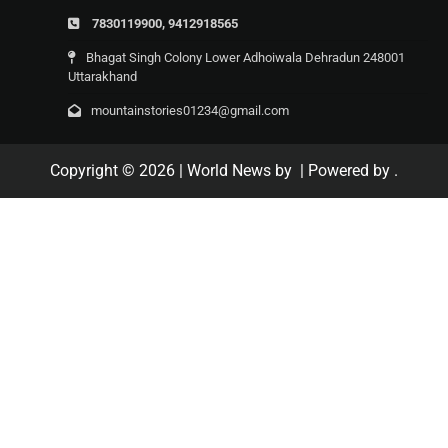
7830119900, 9412918565
Bhagat Singh Colony Lower Adhoiwala Dehradun 248001
Uttarakhand
mountainstories01234@gmail.com
Copyright © 2026
| World News by
| Powered by
.