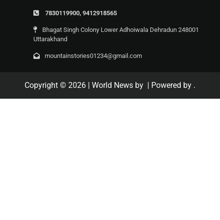
7830119900, 9412918565
Bhagat Singh Colony Lower Adhoiwala Dehradun 248001
Uttarakhand
mountainstories01234@gmail.com
Copyright © 2026
| World News by
| Powered by
.