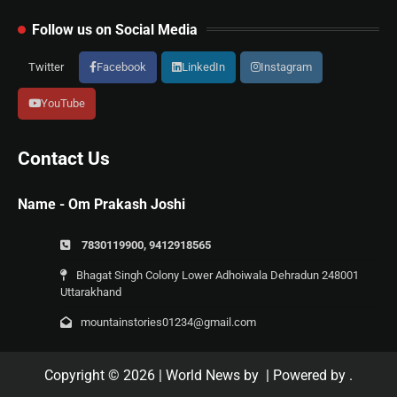
Follow us on Social Media
Twitter
Facebook
LinkedIn
Instagram
YouTube
Contact Us
Name - Om Prakash Joshi
7830119900, 9412918565
Bhagat Singh Colony Lower Adhoiwala Dehradun 248001
Uttarakhand
mountainstories01234@gmail.com
Copyright © 2026
| World News by
| Powered by
.