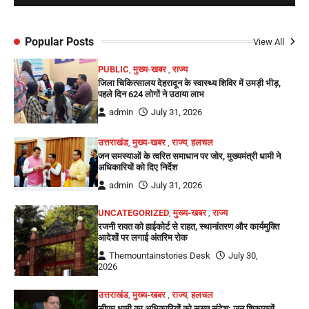
Popular Posts
View All
PUBLIC
,
मुख्य-खबर
,
राज्य
जिला चिकित्सालय देहरादून के स्वास्थ्य शिविर में उमड़ी भीड़,
पहले दिन 624 लोगों ने उठाया लाभ
admin
July 31, 2026
उत्तराखंड
,
मुख्य-खबर
,
राज्य
,
हलचल
जन समस्याओं के त्वरित समाधान पर जोर, मुख्यमंत्री धामी ने
अधिकारियों को दिए निर्देश
admin
July 31, 2026
UNCATEGORIZED
,
मुख्य-खबर
,
राज्य
रजनी रावत को हाईकोर्ट से राहत, स्थानांतरण और कार्यमुक्ति
आदेशों पर लगाई अंतरिम रोक
Themountainstories Desk
July 30,
2026
उत्तराखंड
,
मुख्य-खबर
,
राज्य
,
हलचल
सीएम धामी का अधिकारियों को सख्त संदेश: जन शिकायतों