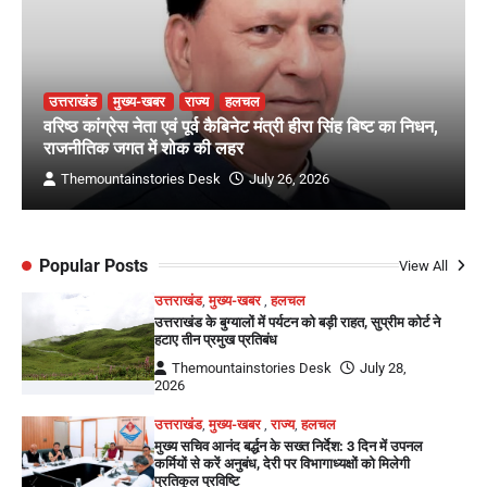
उत्तराखंड
मुख्य-खबर
राज्य
हलचल
वरिष्ठ कांग्रेस नेता एवं पूर्व कैबिनेट मंत्री हीरा सिंह बिष्ट का निधन,
राजनीतिक जगत में शोक की लहर
Themountainstories Desk
July 26, 2026
Popular Posts
View All
उत्तराखंड
,
मुख्य-खबर
,
हलचल
उत्तराखंड के बुग्यालों में पर्यटन को बड़ी राहत, सुप्रीम कोर्ट ने
हटाए तीन प्रमुख प्रतिबंध
Themountainstories Desk
July 28,
2026
उत्तराखंड
,
मुख्य-खबर
,
राज्य
,
हलचल
मुख्य सचिव आनंद बर्द्धन के सख्त निर्देश: 3 दिन में उपनल
कर्मियों से करें अनुबंध, देरी पर विभागाध्यक्षों को मिलेगी
प्रतिकूल प्रविष्टि