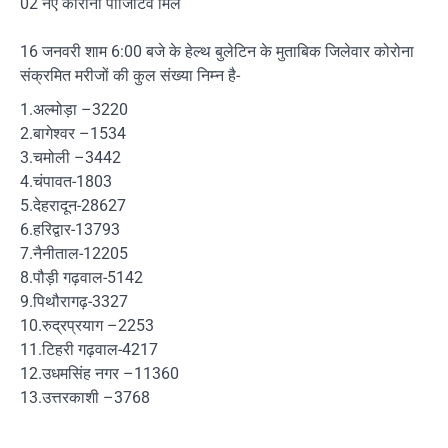
02 नए कोरोना पॉजिटिव मिले
16 जनवरी शाम 6:00 बजे के हेल्थ बुलेटिन के मुताबिक जिलेवार कोरोना
संक्रमित मरीजों की कुल संख्या निम्न है-
1.अल्मोड़ा –3220
2.बागेश्वर –1534
3.चमोली –3442
4.चंपावत-1803
5.देहरादून-28627
6.हरिद्वार-13793
7.नैनीताल-12205
8.पौड़ी गढ़वाल-5142
9.पिथौरागढ़-3327
10.रुद्रप्रयाग –2253
11.टिहरी गढ़वाल-4217
12.उधमसिंह नगर –11360
13.उत्तरकाशी –3768