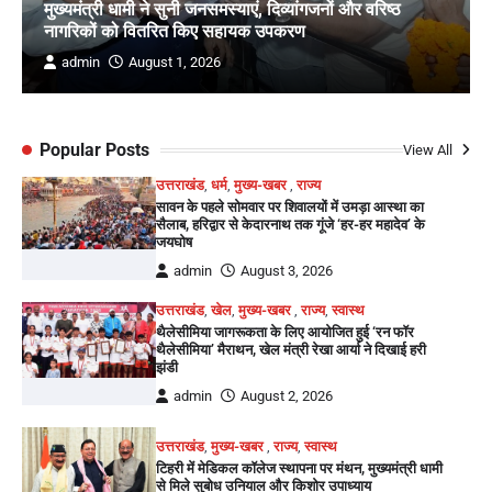
मुख्यमंत्री धामी ने सुनी जनसमस्याएं, दिव्यांगजनों और वरिष्ठ
नागरिकों को वितरित किए सहायक उपकरण
admin
August 1, 2026
Popular Posts
View All
उत्तराखंड
,
धर्म
,
मुख्य-खबर
,
राज्य
सावन के पहले सोमवार पर शिवालयों में उमड़ा आस्था का
सैलाब, हरिद्वार से केदारनाथ तक गूंजे ‘हर-हर महादेव’ के
जयघोष
admin
August 3, 2026
उत्तराखंड
,
खेल
,
मुख्य-खबर
,
राज्य
,
स्वास्थ
थैलेसीमिया जागरूकता के लिए आयोजित हुई ‘रन फॉर
थैलेसीमिया’ मैराथन, खेल मंत्री रेखा आर्या ने दिखाई हरी
झंडी
admin
August 2, 2026
उत्तराखंड
,
मुख्य-खबर
,
राज्य
,
स्वास्थ
टिहरी में मेडिकल कॉलेज स्थापना पर मंथन, मुख्यमंत्री धामी
से मिले सुबोध उनियाल और किशोर उपाध्याय