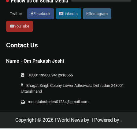
Follow us on Social Media
Twitter
Facebook
LinkedIn
Instagram
YouTube
Contact Us
Name - Om Prakash Joshi
7830119900, 9412918565
Bhagat Singh Colony Lower Adhoiwala Dehradun 248001
Uttarakhand
mountainstories01234@gmail.com
Copyright © 2026
| World News by
| Powered by
.