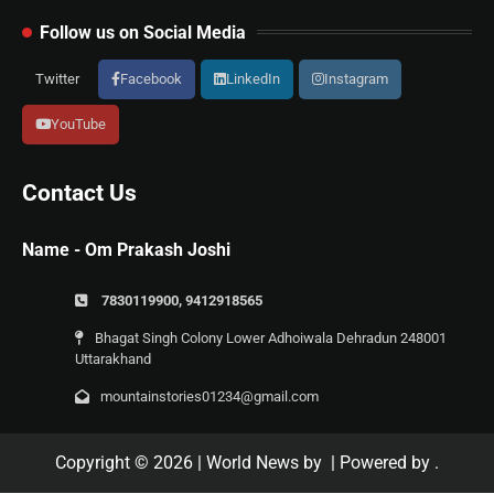
Follow us on Social Media
Twitter
Facebook
LinkedIn
Instagram
YouTube
Contact Us
Name - Om Prakash Joshi
7830119900, 9412918565
Bhagat Singh Colony Lower Adhoiwala Dehradun 248001
Uttarakhand
mountainstories01234@gmail.com
Copyright © 2026
| World News by
| Powered by
.