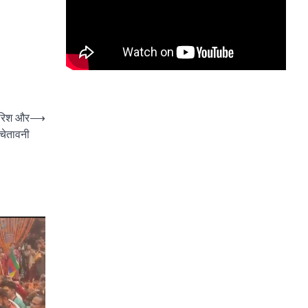
ारिश और
⟶
 चेतावनी