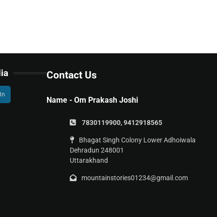
ia
Contact Us
In
Name - Om Prakash Joshi
7830119900, 9412918565
Bhagat Singh Colony Lower Adhoiwala
Dehradun 248001
Uttarakhand
mountainstories01234@gmail.com