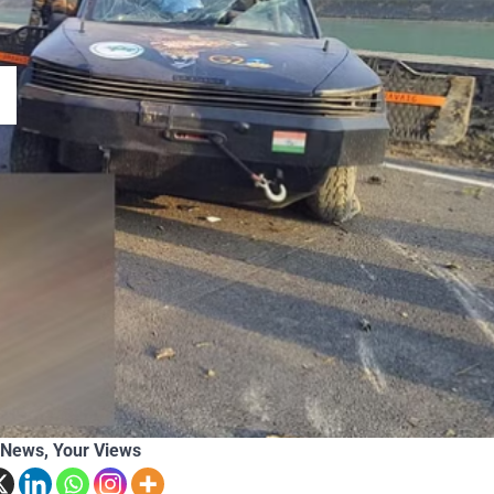
Themountainstories Desk
Ju
 News, Your Views