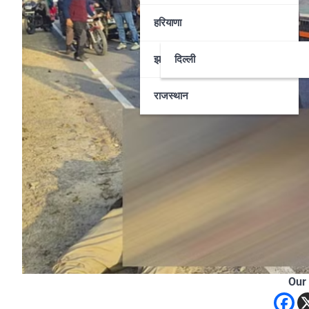
हरियाणा
झारखण्ड
दिल्ली
राजस्थान
Our