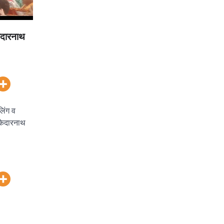
ेदारनाथ
िंग व
 केदारनाथ