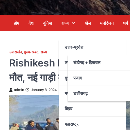
होम
देश
दुनिया
राज्य
खेल
मनोरंजन
धर्म
उत्तर-प्रदेश
उत्तराखंड
,
मुख्य-खबर
,
राज्य
Rishikesh News : चीला मार्ग पर सड
उत्तराखंड
चंडीगढ़ + हिमाचल
मौत, नई गाड़ी का ट्रायल कर रहे थ
गुजरात
पंजाब
admin
January 8, 2024
मध्य प्रदेश
छत्तीसगढ़
बिहार
महाराष्ट्र