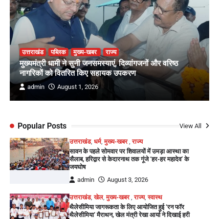
उत्तराखंड
पब्लिक
मुख्य-खबर
राज्य
मुख्यमंत्री धामी ने सुनी जनसमस्याएं, दिव्यांगजनों और वरिष्ठ
नागरिकों को वितरित किए सहायक उपकरण
admin
August 1, 2026
Popular Posts
View All
उत्तराखंड
,
धर्म
,
मुख्य-खबर
,
राज्य
सावन के पहले सोमवार पर शिवालयों में उमड़ा आस्था का
सैलाब, हरिद्वार से केदारनाथ तक गूंजे ‘हर-हर महादेव’ के
जयघोष
admin
August 3, 2026
उत्तराखंड
,
खेल
,
मुख्य-खबर
,
राज्य
,
स्वास्थ
थैलेसीमिया जागरूकता के लिए आयोजित हुई ‘रन फॉर
थैलेसीमिया’ मैराथन, खेल मंत्री रेखा आर्या ने दिखाई हरी