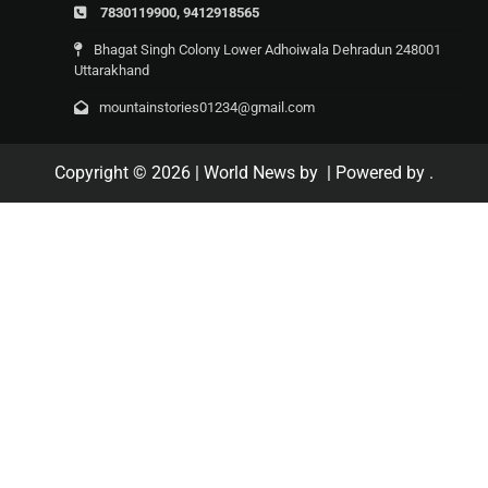
7830119900, 9412918565
Bhagat Singh Colony Lower Adhoiwala Dehradun 248001
Uttarakhand
mountainstories01234@gmail.com
Copyright © 2026
| World News by
| Powered by
.