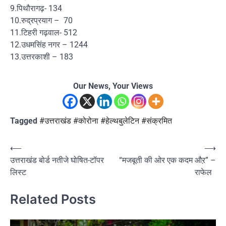
9.पिथौरागढ़- 134
10.रुद्रप्रयाग – 70
11.टिहरी गढ़वाल- 512
12.उधमसिंह नगर – 1244
13.उत्तरकाशी – 183
Our News, Your Views
Tagged
#उत्तराखंड #कोरोना #हेल्थबुलेटिन #संक्रमित
Post
⟵
⟶
उत्तराखंड बोर्ड नतीजे घोषित-टॉपर
“मजबूती की ओर एक कदम औऱ” –
navigation
लिस्ट
राफेल
Related Posts