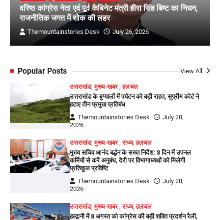
वरिष्ठ कांग्रेस नेता एवं पूर्व कैबिनेट मंत्री हीरा सिंह बिष्ट का निधन,
राजनीतिक जगत में शोक की लहर
Themountainstories Desk
July 26, 2026
Popular Posts
View All
उत्तराखंड
,
मुख्य-खबर
,
हलचल
उत्तराखंड के बुग्यालों में पर्यटन को बड़ी राहत, सुप्रीम कोर्ट ने
हटाए तीन प्रमुख प्रतिबंध
Themountainstories Desk
July 28,
2026
उत्तराखंड
,
मुख्य-खबर
,
राज्य
,
हलचल
मुख्य सचिव आनंद बर्द्धन के सख्त निर्देश: 3 दिन में उपनल
कर्मियों से करें अनुबंध, देरी पर विभागाध्यक्षों को मिलेगी
प्रतिकूल प्रविष्टि
Themountainstories Desk
July 28,
2026
उत्तराखंड
,
मुख्य-खबर
,
राज्य
,
हलचल
हल्द्वानी में 8 अगस्त को कांग्रेस की बड़ी शक्ति प्रदर्शन रैली,