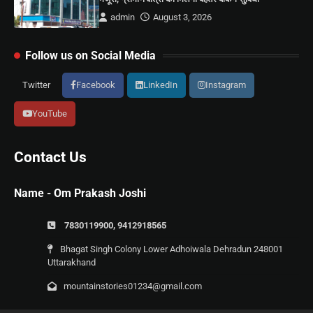
admin
August 3, 2026
Follow us on Social Media
Twitter
Facebook
LinkedIn
Instagram
YouTube
Contact Us
Name - Om Prakash Joshi
7830119900, 9412918565
Bhagat Singh Colony Lower Adhoiwala Dehradun 248001
Uttarakhand
mountainstories01234@gmail.com