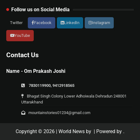
Follow us on Social Media
Twitter
Facebook
LinkedIn
Instagram
YouTube
Contact Us
Name - Om Prakash Joshi
7830119900, 9412918565
Bhagat Singh Colony Lower Adhoiwala Dehradun 248001
Uttarakhand
mountainstories01234@gmail.com
Copyright © 2026
| World News by
| Powered by
.