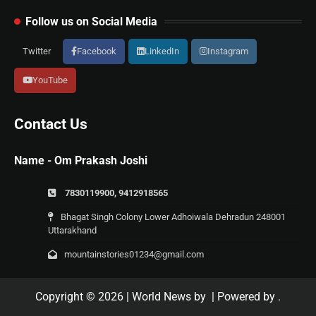
Follow us on Social Media
Twitter
Facebook
LinkedIn
Instagram
YouTube
Contact Us
Name - Om Prakash Joshi
7830119900, 9412918565
Bhagat Singh Colony Lower Adhoiwala Dehradun 248001
Uttarakhand
mountainstories01234@gmail.com
Copyright © 2026
| World News by
| Powered by
.