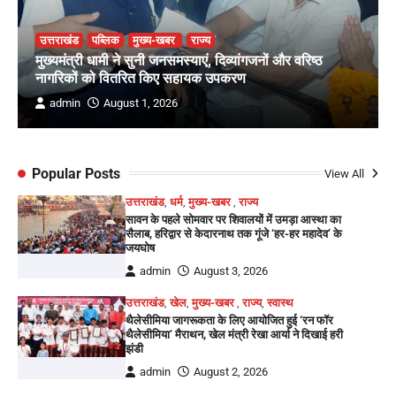
उत्तराखंड
पब्लिक
मुख्य-खबर
राज्य
मुख्यमंत्री धामी ने सुनी जनसमस्याएं, दिव्यांगजनों और वरिष्ठ
नागरिकों को वितरित किए सहायक उपकरण
admin
August 1, 2026
Popular Posts
View All
उत्तराखंड
,
धर्म
,
मुख्य-खबर
,
राज्य
सावन के पहले सोमवार पर शिवालयों में उमड़ा आस्था का
सैलाब, हरिद्वार से केदारनाथ तक गूंजे ‘हर-हर महादेव’ के
जयघोष
admin
August 3, 2026
उत्तराखंड
,
खेल
,
मुख्य-खबर
,
राज्य
,
स्वास्थ
थैलेसीमिया जागरूकता के लिए आयोजित हुई ‘रन फॉर
थैलेसीमिया’ मैराथन, खेल मंत्री रेखा आर्या ने दिखाई हरी
झंडी
admin
August 2, 2026