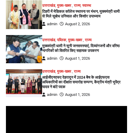
उत्तराखंड
,
मुख्य-खबर
,
राज्य
,
स्वास्थ
टिहरी में मेडिकल कॉलेज स्थापना पर मंथन, मुख्यमंत्री धामी
से मिले सुबोध उनियाल और किशोर उपाध्याय
admin
August 2, 2026
उत्तराखंड
,
पब्लिक
,
मुख्य-खबर
,
राज्य
मुख्यमंत्री धामी ने सुनी जनसमस्याएं, दिव्यांगजनों और वरिष्ठ
नागरिकों को वितरित किए सहायक उपकरण
admin
August 1, 2026
उत्तराखंड
,
मुख्य-खबर
,
राज्य
आईजीएनएफए देहरादून में 2024 बैच के आईएफएस
अधिकारियों का दीक्षांत समारोह सम्पन्न, केंद्रीय मंत्री भूपेंद्र
यादव ने बांटे पदक
admin
August 1, 2026