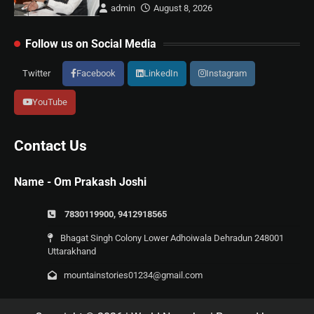
admin
August 8, 2026
Follow us on Social Media
Twitter
Facebook
LinkedIn
Instagram
YouTube
Contact Us
Name - Om Prakash Joshi
7830119900, 9412918565
Bhagat Singh Colony Lower Adhoiwala Dehradun 248001
Uttarakhand
mountainstories01234@gmail.com