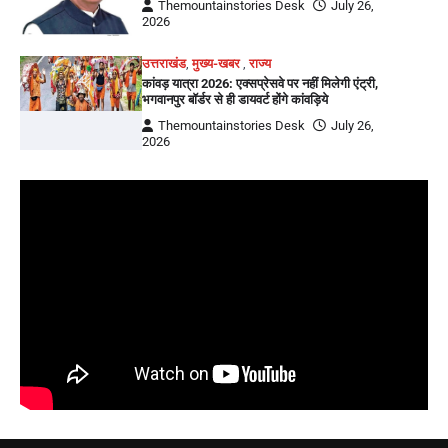
Themountainstories Desk
July 26,
2026
उत्तराखंड
,
मुख्य-खबर
,
राज्य
कांवड़ यात्रा 2026: एक्सप्रेसवे पर नहीं मिलेगी एंट्री,
भगवानपुर बॉर्डर से ही डायवर्ट होंगे कांवड़िये
Themountainstories Desk
July 26,
2026