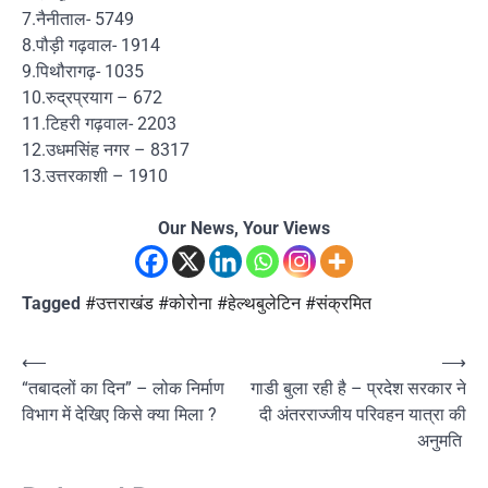
7.नैनीताल- 5749
8.पौड़ी गढ़वाल- 1914
9.पिथौरागढ़- 1035
10.रुद्रप्रयाग – 672
11.टिहरी गढ़वाल- 2203
12.उधमसिंह नगर – 8317
13.उत्तरकाशी – 1910
Our News, Your Views
Tagged
#उत्तराखंड #कोरोना #हेल्थबुलेटिन #संक्रमित
Post
⟵
⟶
“तबादलों का दिन” – लोक निर्माण
गाडी बुला रही है – प्रदेश सरकार ने
navigation
विभाग में देखिए किसे क्या मिला ?
दी अंतरराज्जीय परिवहन यात्रा की
अनुमति