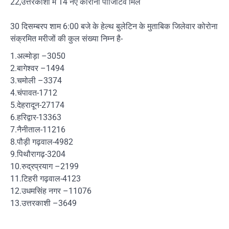
22,उत्तरकाशी में 14 नए कोरोना पॉजिटिव मिले
30 दिसम्बरप शाम 6:00 बजे के हेल्थ बुलेटिन के मुताबिक जिलेवार कोरोना
संक्रमित मरीजों की कुल संख्या निम्न है-
1.अल्मोड़ा –3050
2.बागेश्वर –1494
3.चमोली –3374
4.चंपावत-1712
5.देहरादून-27174
6.हरिद्वार-13363
7.नैनीताल-11216
8.पौड़ी गढ़वाल-4982
9.पिथौरागढ़-3204
10.रुद्रप्रयाग –2199
11.टिहरी गढ़वाल-4123
12.उधमसिंह नगर –11076
13.उत्तरकाशी –3649