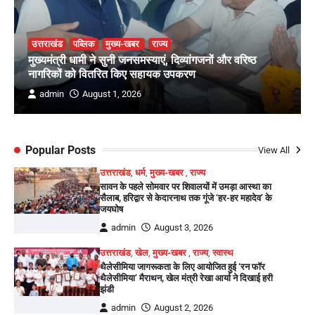
उत्तराखंड
पब्लिक
मुख्य-खबर
राज्य
मुख्यमंत्री धामी ने सुनी जनसमस्याएं, दिव्यांगजनों और वरिष्ठ
नागरिकों को वितरित किए सहायक उपकरण
admin
August 1, 2026
Popular Posts
View All
उत्तराखंड
,
धर्म
,
मुख्य-खबर
,
राज्य
सावन के पहले सोमवार पर शिवालयों में उमड़ा आस्था का
सैलाब, हरिद्वार से केदारनाथ तक गूंजे ‘हर-हर महादेव’ के
जयघोष
admin
August 3, 2026
उत्तराखंड
,
खेल
,
मुख्य-खबर
,
राज्य
,
स्वास्थ
थैलेसीमिया जागरूकता के लिए आयोजित हुई ‘रन फॉर
थैलेसीमिया’ मैराथन, खेल मंत्री रेखा आर्या ने दिखाई हरी
झंडी
admin
August 2, 2026