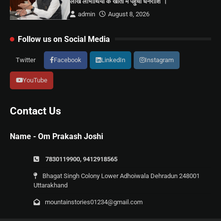
लाख लाभार्थियों के खातों में पहुंची धनराशि”।
admin
August 8, 2026
Follow us on Social Media
Twitter
Facebook
LinkedIn
Instagram
YouTube
Contact Us
Name - Om Prakash Joshi
7830119900, 9412918565
Bhagat Singh Colony Lower Adhoiwala Dehradun 248001
Uttarakhand
mountainstories01234@gmail.com