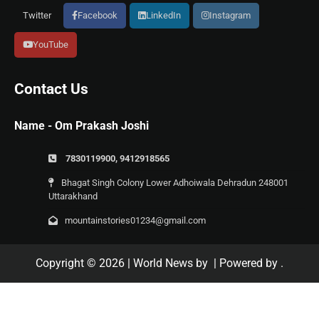
Twitter
Facebook
LinkedIn
Instagram
YouTube
Contact Us
Name - Om Prakash Joshi
7830119900, 9412918565
Bhagat Singh Colony Lower Adhoiwala Dehradun 248001
Uttarakhand
mountainstories01234@gmail.com
Copyright © 2026
| World News by
| Powered by
.