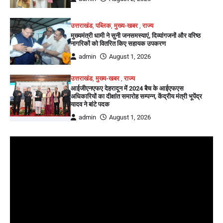
उत्तराखंड
,
पब्लिक
,
मुख्य-खबर
,
राज्य
मुख्यमंत्री धामी ने सुनी जनसमस्याएं, दिव्यांगजनों और वरिष्ठ
नागरिकों को वितरित किए सहायक उपकरण
admin
August 1, 2026
उत्तराखंड
,
मुख्य-खबर
,
राज्य
आईजीएनएफए देहरादून में 2024 बैच के आईएफएस
अधिकारियों का दीक्षांत समारोह सम्पन्न, केंद्रीय मंत्री भूपेंद्र
यादव ने बांटे पदक
admin
August 1, 2026