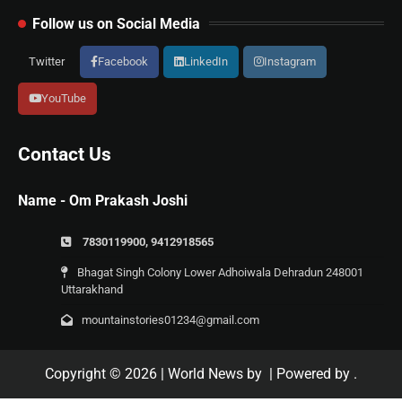
Follow us on Social Media
Twitter
Facebook
LinkedIn
Instagram
YouTube
Contact Us
Name - Om Prakash Joshi
7830119900, 9412918565
Bhagat Singh Colony Lower Adhoiwala Dehradun 248001
Uttarakhand
mountainstories01234@gmail.com
Copyright © 2026
| World News by
| Powered by
.