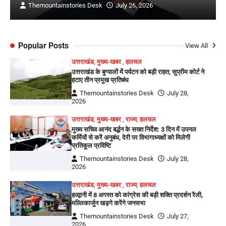
Themountainstories Desk
July 26, 2026
Popular Posts
View All
उत्तराखंड
,
मुख्य-खबर
,
हलचल
उत्तराखंड के बुग्यालों में पर्यटन को बड़ी राहत, सुप्रीम कोर्ट ने
हटाए तीन प्रमुख प्रतिबंध
Themountainstories Desk
July 28,
2026
उत्तराखंड
,
मुख्य-खबर
,
राज्य
,
हलचल
मुख्य सचिव आनंद बर्द्धन के सख्त निर्देश: 3 दिन में उपनल
कर्मियों से करें अनुबंध, देरी पर विभागाध्यक्षों को मिलेगी
प्रतिकूल प्रविष्टि
Themountainstories Desk
July 28,
2026
उत्तराखंड
,
मुख्य-खबर
,
राज्य
,
हलचल
हल्द्वानी में 8 अगस्त को कांग्रेस की बड़ी शक्ति प्रदर्शन रैली,
मल्लिकार्जुन खड़गे करेंगे जनसभा
Themountainstories Desk
July 27,
2026