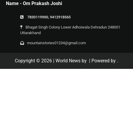
Name - Om Prakash Joshi
7830119900, 9412918565
Bhagat Singh Colony Lower Adhoiwala Dehradun 248001
Uttarakhand
mountainstories01234@gmail.com
Copyright © 2026
| World News by
| Powered by
.