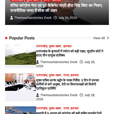
वरिष्ठ कांग्रेस नेता एवं पूर्व कैबिनेट मंत्री हीरा सिंह बिष्ट का निधन,
राजनीतिक जगत में शोक की लहर
Themountainstories Desk
July 26, 2026
Popular Posts
View All
उत्तराखंड
,
मुख्य-खबर
,
हलचल
उत्तराखंड के बुग्यालों में पर्यटन को बड़ी राहत, सुप्रीम कोर्ट ने
हटाए तीन प्रमुख प्रतिबंध
Themountainstories Desk
July 28,
2026
उत्तराखंड
,
मुख्य-खबर
,
राज्य
,
हलचल
मुख्य सचिव आनंद बर्द्धन के सख्त निर्देश: 3 दिन में उपनल
कर्मियों से करें अनुबंध, देरी पर विभागाध्यक्षों को मिलेगी
प्रतिकूल प्रविष्टि
Themountainstories Desk
July 28,
2026
उत्तराखंड
,
मुख्य-खबर
,
राज्य
,
हलचल
हल्द्वानी में 8 अगस्त को कांग्रेस की बड़ी शक्ति प्रदर्शन रैली,