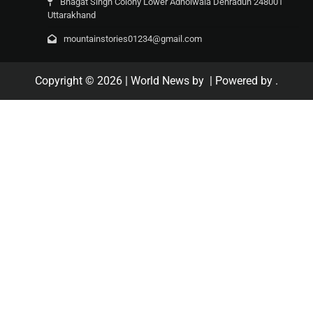
Bhagat Singh Colony Lower Adhoiwala Dehradun 248001
Uttarakhand
mountainstories01234@gmail.com
Copyright © 2026
| World News by
| Powered by
.