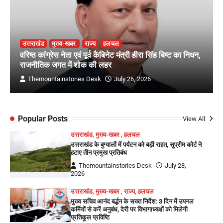
उत्तराखंड
मुख्य-खबर
राज्य
हलचल
वरिष्ठ कांग्रेस नेता एवं पूर्व कैबिनेट मंत्री हीरा सिंह बिष्ट का निधन,
राजनीतिक जगत में शोक की लहर
Themountainstories Desk
July 26, 2026
Popular Posts
View All
उत्तराखंड
,
मुख्य-खबर
,
हलचल
उत्तराखंड के बुग्यालों में पर्यटन को बड़ी राहत, सुप्रीम कोर्ट ने
हटाए तीन प्रमुख प्रतिबंध
Themountainstories Desk
July 28,
2026
उत्तराखंड
,
मुख्य-खबर
,
राज्य
,
हलचल
मुख्य सचिव आनंद बर्द्धन के सख्त निर्देश: 3 दिन में उपनल
कर्मियों से करें अनुबंध, देरी पर विभागाध्यक्षों को मिलेगी
प्रतिकूल प्रविष्टि