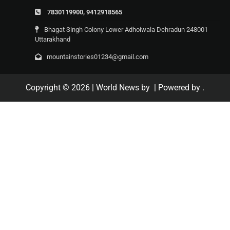
7830119900, 9412918565
Bhagat Singh Colony Lower Adhoiwala Dehradun 248001
Uttarakhand
mountainstories01234@gmail.com
Copyright © 2026
| World News by
| Powered by
.