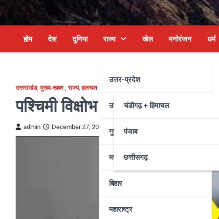
होम
देश
दुनिया
राज्य
खेल
मनोरंजन
धर्म
उत्तर-प्रदेश
उत्तराखंड
,
मुख्य-खबर
,
राज्य
,
हलचल
पश्चिमी विक्षोभ सक्रिय, उत्तराखंड 
उत्तराखंड
चंडीगढ़ + हिमाचल
admin
December 27, 2024
गुजरात
पंजाब
मध्य प्रदेश
छत्तीसगढ़
बिहार
महाराष्ट्र