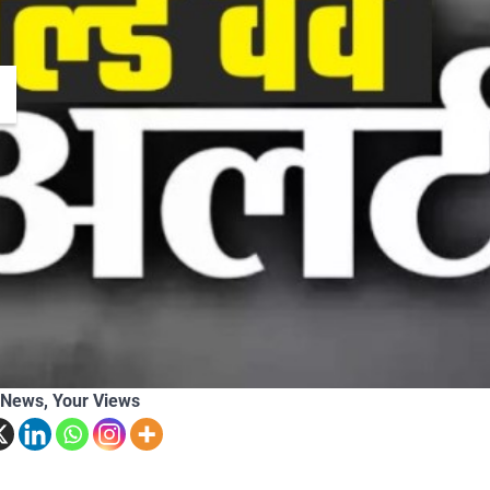
Themountainstories Desk
Ju
 News, Your Views