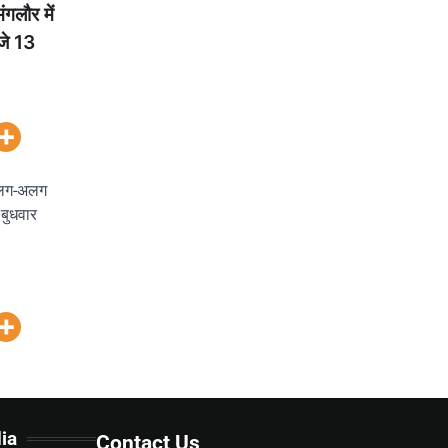
गलौर में
जे 13
अलग-अलग
 बुधवार
ia
Contact Us