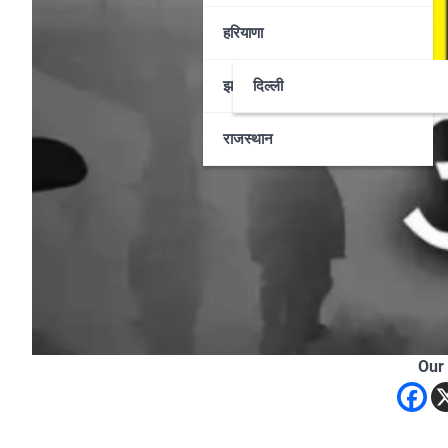
हरियाणा
झारखण्ड
दिल्ली
राजस्थान
Our