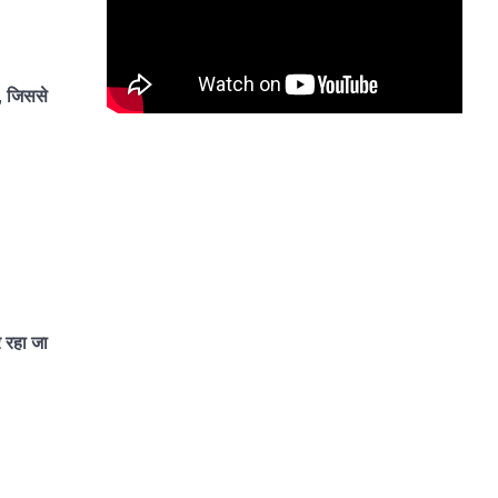
ै, जिससे
र रहा जा