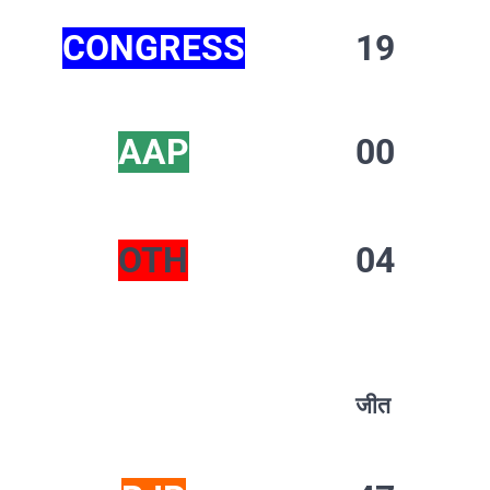
CONGRESS
19
AAP
00
OTH
04
जीत