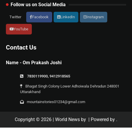
Follow us on Social Media
Twitter
Facebook
LinkedIn
Instagram
YouTube
Contact Us
Name - Om Prakash Joshi
7830119900, 9412918565
Bhagat Singh Colony Lower Adhoiwala Dehradun 248001
Uttarakhand
mountainstories01234@gmail.com
Copyright © 2026
| World News by
| Powered by
.