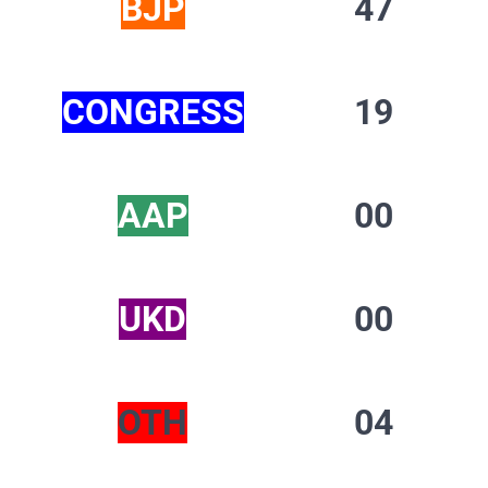
BJP
47
CONGRESS
19
AAP
00
UKD
00
OTH
04