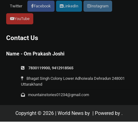
Twitter
Facebook
LinkedIn
Instagram
YouTube
Contact Us
Name - Om Prakash Joshi
7830119900, 9412918565
Bhagat Singh Colony Lower Adhoiwala Dehradun 248001
Uttarakhand
mountainstories01234@gmail.com
Copyright © 2026
| World News by
| Powered by
.