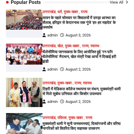
Popular Posts
View All
उत्तराखंड
,
धर्म
,
मुख्य-खबर
,
राज्य
सावन के पहले सोमवार पर शिवालयों में उमड़ा आस्था का
सैलाब, हरिद्वार से केदारनाथ तक गूंजे ‘हर-हर महादेव’ के
जयघोष
admin
August 3, 2026
उत्तराखंड
,
खेल
,
मुख्य-खबर
,
राज्य
,
स्वास्थ
थैलेसीमिया जागरूकता के लिए आयोजित हुई ‘रन फॉर
थैलेसीमिया’ मैराथन, खेल मंत्री रेखा आर्या ने दिखाई हरी
झंडी
admin
August 2, 2026
उत्तराखंड
,
मुख्य-खबर
,
राज्य
,
स्वास्थ
टिहरी में मेडिकल कॉलेज स्थापना पर मंथन, मुख्यमंत्री धामी
से मिले सुबोध उनियाल और किशोर उपाध्याय
admin
August 2, 2026
उत्तराखंड
,
पब्लिक
,
मुख्य-खबर
,
राज्य
मुख्यमंत्री धामी ने सुनी जनसमस्याएं, दिव्यांगजनों और वरिष्ठ
नागरिकों को वितरित किए सहायक उपकरण