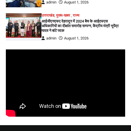
admin
August 1, 2026
उत्तराखंड
,
मुख्य-खबर
,
राज्य
आईजीएनएफए देहरादून में 2024 बैच के आईएफएस
अधिकारियों का दीक्षांत समारोह सम्पन्न, केंद्रीय मंत्री भूपेंद्र
यादव ने बांटे पदक
admin
August 1, 2026