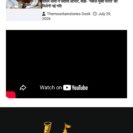
सीएम धामी ने जताया आभार, कहा- ‘नकल मुक्त भारत’ को
मिलेगी नई गति
Themountainstories Desk
July 29,
2026