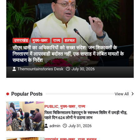
उत्तराखंड
मुख्य-खबर
राज्य
हलचल
सीएम धामी का अधिकारियों को सख्त संदेश: जन शिकायतों के
निस्तारण में लापरवाही बर्दाश्त नहीं, एक सप्ताह में लंबित मामलों के
समाधान के निर्देश
Themountainstories Desk
July 30, 2026
Popular Posts
View All
PUBLIC
,
मुख्य-खबर
,
राज्य
जिला चिकित्सालय देहरादून के स्वास्थ्य शिविर में उमड़ी भीड़,
पहले दिन 624 लोगों ने उठाया लाभ
admin
July 31, 2026
उत्तराखंड
,
मुख्य-खबर
,
राज्य
,
हलचल