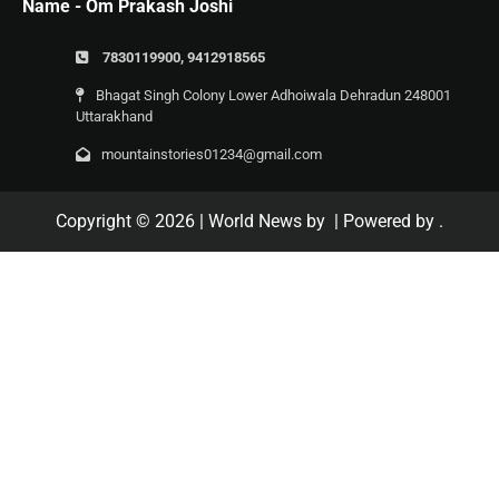
Name - Om Prakash Joshi
7830119900, 9412918565
Bhagat Singh Colony Lower Adhoiwala Dehradun 248001
Uttarakhand
mountainstories01234@gmail.com
Copyright © 2026
| World News by
| Powered by
.