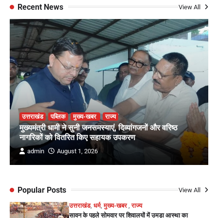
Recent News
View All
उत्तराखंड
पब्लिक
मुख्य-खबर
राज्य
मुख्यमंत्री धामी ने सुनी जनसमस्याएं, दिव्यांगजनों और वरिष्ठ
नागरिकों को वितरित किए सहायक उपकरण
admin
August 1, 2026
Popular Posts
View All
उत्तराखंड
,
धर्म
,
मुख्य-खबर
,
राज्य
सावन के पहले सोमवार पर शिवालयों में उमड़ा आस्था का