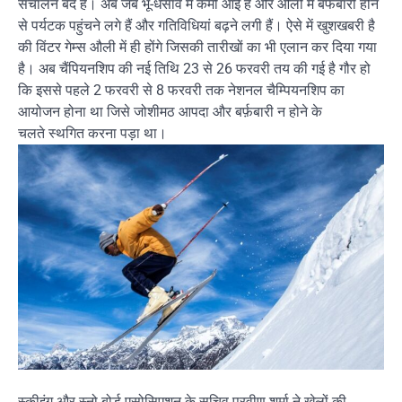
संचालन बंद है। अब जब भू-धसाव में कमी आई है और औली में बर्फबारी होने
से पर्यटक पहुंचने लगे हैं और गतिविधियां बढ़ने लगी हैं। ऐसे में खुशखबरी है
की विंटर गेम्स औली में ही होंगे जिसकी तारीखों का भी एलान कर दिया गया
है। अब चैंपियनशिप की नई तिथि 23 से 26 फरवरी तय की गई है गौर हो
कि इससे पहले 2 फरवरी से 8 फरवरी तक नेशनल चैम्पियनशिप का
आयोजन होना था जिसे जोशीमठ आपदा और बर्फ़बारी न होने के
चलते स्थगित करना पड़ा था।
स्कीइंग और स्नो बोर्ड एसोसिएशन के सचिव प्रवीण शर्मा ने खेलों की