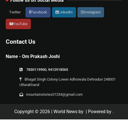
Follow us on Social Media
Twitter
Facebook
LinkedIn
Instagram
YouTube
Contact Us
Name - Om Prakash Joshi
7830119900, 9412918565
Bhagat Singh Colony Lower Adhoiwala Dehradun 248001
Uttarakhand
mountainstories01234@gmail.com
Copyright © 2026
| World News by
| Powered by
.