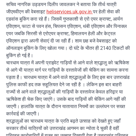
सचिव नागरिक उड्डयन दिलीप जावलकर ने बताया कि तीर्थ यात्री
जीएमवीएन की वेबसाइट
heliservices.uk.gov.in
पर हेली सेवा की
एडवांस बुकिंग करा रहे हैं। जिसमें गुप्तकाशी से एरो एयर क्राफ्ट, आर्यन
एविएशन, फाटा से पवन हंस, चिपसन एविएशन, थंबी एविएशन और पिनाक्ल
एयर जबकि सिरसी से एरोएयर क्राफ्ट, हिमालयन हेली और केट्रल
एविएशन द्वारा अपनी सेवाएं दी जा रही हैं। शाम छह बजे वेबसाइट को
ऑनलाइन बुकिंग के लिए खोला गया। दो घंटे के भीतर ही 2140 टिकटों की
बुकिंग हो गई है।
चारधाम यात्रा में अपनी प्राइवेट गाड़ियों से आने वाले श्रद्धालु को ऋषिकेश
से आगे भी यात्रा मार्ग पर गाड़ियों के दस्तावेजों की चेकिंग का सामना करना
पड़ता है। चारधाम यात्रा में आने वाले श्रद्धालुओं के लिए इस बार उत्तराखंड
पुलिस काफी हद तक सहूलियत देने जा रही है । लेकिन इस बार बाहरी
राज्यों से आने वाले श्रद्धालुओं की गाड़ियों के दस्तावेज केवल हरिद्वार या
ऋषिकेश ही चेक किए जाएंगे। उसके बाद गाड़ियों की चेकिंग आगे नहीं की
जाएगी। हालांकि यात्रा के दौरान यातायात नियमों का उल्लंघन पर सख्त
कार्रवाई की जाएगी।
श्रद्धालुओं का चारधाम यात्रा के प्रति बढ़ते उत्साह को देखते हुए जहाँ
सरकार तीर्थ यात्रियों को उत्तराखंड आगमन का न्योता दे चुकी है वहीं
परिवहन कारोबारियों में गज़ब का उत्साह दिखायी देता है उत्तराखंड परिवहन