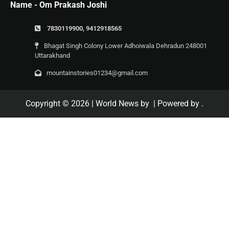
Name - Om Prakash Joshi
7830119900, 9412918565
Bhagat Singh Colony Lower Adhoiwala Dehradun 248001
Uttarakhand
mountainstories01234@gmail.com
Copyright © 2026
| World News by
| Powered by
.