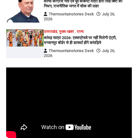
वरिष्ठ कांग्रेस नेता एवं पूर्व कैबिनेट मंत्री हीरा सिंह बिष्ट का
निधन, राजनीतिक जगत में शोक की लहर
Themountainstories Desk
July 26,
2026
उत्तराखंड
,
मुख्य-खबर
,
राज्य
कांवड़ यात्रा 2026: एक्सप्रेसवे पर नहीं मिलेगी एंट्री,
भगवानपुर बॉर्डर से ही डायवर्ट होंगे कांवड़िये
Themountainstories Desk
July 26,
2026