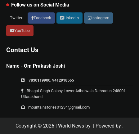
Follow us on Social Media
Twitter
Facebook
LinkedIn
Instagram
YouTube
Contact Us
Name - Om Prakash Joshi
7830119900, 9412918565
Bhagat Singh Colony Lower Adhoiwala Dehradun 248001
Uttarakhand
mountainstories01234@gmail.com
Copyright © 2026
| World News by
| Powered by
.