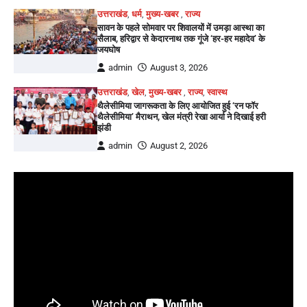
उत्तराखंड
,
धर्म
,
मुख्य-खबर
,
राज्य
सावन के पहले सोमवार पर शिवालयों में उमड़ा आस्था का
सैलाब, हरिद्वार से केदारनाथ तक गूंजे ‘हर-हर महादेव’ के
जयघोष
admin
August 3, 2026
उत्तराखंड
,
खेल
,
मुख्य-खबर
,
राज्य
,
स्वास्थ
थैलेसीमिया जागरूकता के लिए आयोजित हुई ‘रन फॉर
थैलेसीमिया’ मैराथन, खेल मंत्री रेखा आर्या ने दिखाई हरी
झंडी
admin
August 2, 2026