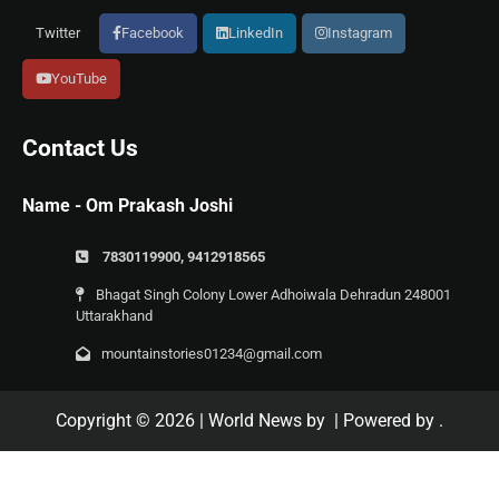
Twitter
Facebook
LinkedIn
Instagram
YouTube
Contact Us
Name - Om Prakash Joshi
7830119900, 9412918565
Bhagat Singh Colony Lower Adhoiwala Dehradun 248001
Uttarakhand
mountainstories01234@gmail.com
Copyright © 2026
| World News by
| Powered by
.