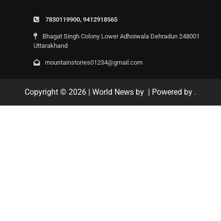
7830119900, 9412918565
Bhagat Singh Colony Lower Adhoiwala Dehradun 248001
Uttarakhand
mountainstories01234@gmail.com
Copyright © 2026
| World News by
| Powered by
.