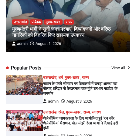
उत्तराखंड
पब्लिक
मुख्य-खबर
राज्य
मुख्यमंत्री धामी ने सुनी जनसमस्याएं, दिव्यांगजनों और वरिष्ठ
नागरिकों को वितरित किए सहायक उपकरण
admin
August 1, 2026
Popular Posts
View All
उत्तराखंड
,
धर्म
,
मुख्य-खबर
,
राज्य
सावन के पहले सोमवार पर शिवालयों में उमड़ा आस्था का
सैलाब, हरिद्वार से केदारनाथ तक गूंजे ‘हर-हर महादेव’ के
जयघोष
admin
August 3, 2026
उत्तराखंड
,
खेल
,
मुख्य-खबर
,
राज्य
,
स्वास्थ
थैलेसीमिया जागरूकता के लिए आयोजित हुई ‘रन फॉर
थैलेसीमिया’ मैराथन, खेल मंत्री रेखा आर्या ने दिखाई हरी
झंडी
admin
August 2, 2026