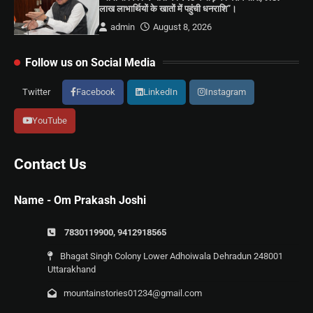
लाख लाभार्थियों के खातों में पहुंची धनराशि”।
admin
August 8, 2026
Follow us on Social Media
Twitter
Facebook
LinkedIn
Instagram
YouTube
Contact Us
Name - Om Prakash Joshi
7830119900, 9412918565
Bhagat Singh Colony Lower Adhoiwala Dehradun 248001
Uttarakhand
mountainstories01234@gmail.com