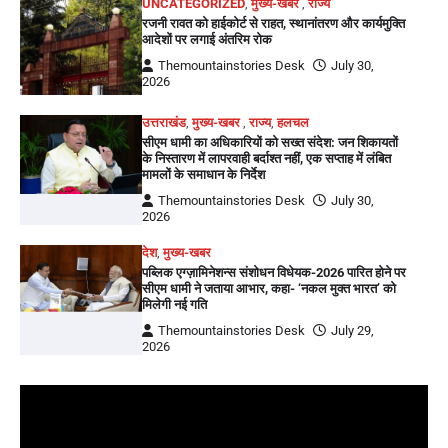
UNCATEGORIZED
,
मुख्य-खबर
,
राज्य
रजनी रावत को हाईकोर्ट से राहत, स्थानांतरण और कार्यमुक्ति
आदेशों पर लगाई अंतरिम रोक
Themountainstories Desk
July 30,
2026
उत्तराखंड
,
मुख्य-खबर
,
राज्य
,
हलचल
सीएम धामी का अधिकारियों को सख्त संदेश: जन शिकायतों
के निस्तारण में लापरवाही बर्दाश्त नहीं, एक सप्ताह में लंबित
मामलों के समाधान के निर्देश
Themountainstories Desk
July 30,
2026
देश
,
मुख्य-खबर
पब्लिक एग्ज़ामिनेशन्स संशोधन विधेयक-2026 पारित होने पर
सीएम धामी ने जताया आभार, कहा- ‘नकल मुक्त भारत’ को
मिलेगी नई गति
Themountainstories Desk
July 29,
2026