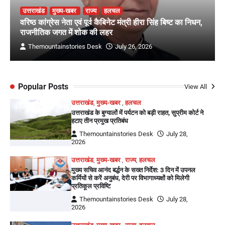
उत्तराखंड
मुख्य-खबर
राज्य
हलचल
वरिष्ठ कांग्रेस नेता एवं पूर्व कैबिनेट मंत्री हीरा सिंह बिष्ट का निधन,
राजनीतिक जगत में शोक की लहर
Themountainstories Desk
July 26, 2026
Popular Posts
View All
उत्तराखंड
,
मुख्य-खबर
,
हलचल
उत्तराखंड के बुग्यालों में पर्यटन को बड़ी राहत, सुप्रीम कोर्ट ने
हटाए तीन प्रमुख प्रतिबंध
Themountainstories Desk
July 28,
2026
उत्तराखंड
,
मुख्य-खबर
,
राज्य
,
हलचल
मुख्य सचिव आनंद बर्द्धन के सख्त निर्देश: 3 दिन में उपनल
कर्मियों से करें अनुबंध, देरी पर विभागाध्यक्षों को मिलेगी
प्रतिकूल प्रविष्टि
Themountainstories Desk
July 28,
2026