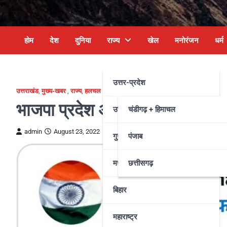
होम
देश
दुनिया
राज्य
खेल
मनोरंजन
धर्म
उत्तर-प्रदेश
उत्तराखंड
,
मुख्य-खबर
,
राज्य
,
हलचल
भाजपा प्रदेश अध्यक्ष महेंद्र भट्ट न
उत्तराखंड
चंडीगढ़ + हिमाचल
admin
August 23, 2022
गुजरात
पंजाब
मध्य प्रदेश
छत्तीसगढ़
बिहार
महाराष्ट्र