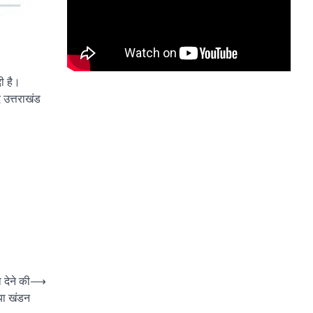
ी है।
द उत्तराखंड
 देने की
⟶
या खंडन