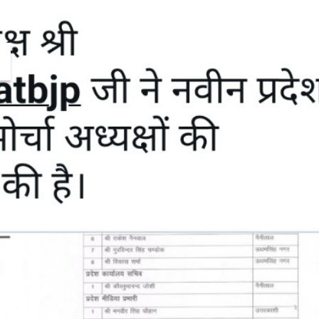
Themountainstories Desk
Ju