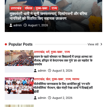
उत्तराखंड
पब्लिक
मुख्य-खबर
राज्य
मुख्यमंत्री धामी ने सुनी जनसमस्याएं, दिव्यांगजनों और वरिष्ठ
नागरिकों को वितरित किए सहायक उपकरण
admin
August 1, 2026
Popular Posts
View All
उत्तराखंड
,
धर्म
,
मुख्य-खबर
,
राज्य
सावन के पहले सोमवार पर शिवालयों में उमड़ा आस्था का
सैलाब, हरिद्वार से केदारनाथ तक गूंजे ‘हर-हर महादेव’ के
जयघोष
admin
August 3, 2026
उत्तराखंड
,
खेल
,
मुख्य-खबर
,
राज्य
,
स्वास्थ
थैलेसीमिया जागरूकता के लिए आयोजित हुई ‘रन फॉर
थैलेसीमिया’ मैराथन, खेल मंत्री रेखा आर्या ने दिखाई हरी
झंडी
admin
August 2, 2026