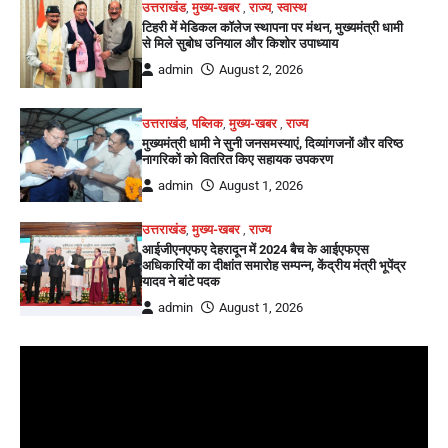
उत्तराखंड
,
मुख्य-खबर
,
राज्य
,
स्वास्थ
टिहरी में मेडिकल कॉलेज स्थापना पर मंथन, मुख्यमंत्री धामी
से मिले सुबोध उनियाल और किशोर उपाध्याय
admin
August 2, 2026
उत्तराखंड
,
पब्लिक
,
मुख्य-खबर
,
राज्य
मुख्यमंत्री धामी ने सुनी जनसमस्याएं, दिव्यांगजनों और वरिष्ठ
नागरिकों को वितरित किए सहायक उपकरण
admin
August 1, 2026
उत्तराखंड
,
मुख्य-खबर
,
राज्य
आईजीएनएफए देहरादून में 2024 बैच के आईएफएस
अधिकारियों का दीक्षांत समारोह सम्पन्न, केंद्रीय मंत्री भूपेंद्र
यादव ने बांटे पदक
admin
August 1, 2026