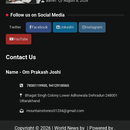
admin
August 8, 2026
Follow us on Social Media
Twitter
Facebook
LinkedIn
Instagram
YouTube
Contact Us
Name - Om Prakash Joshi
7830119900, 9412918565
Bhagat Singh Colony Lower Adhoiwala Dehradun 248001
Uttarakhand
mountainstories01234@gmail.com
Copyright © 2026
| World News by
| Powered by
.