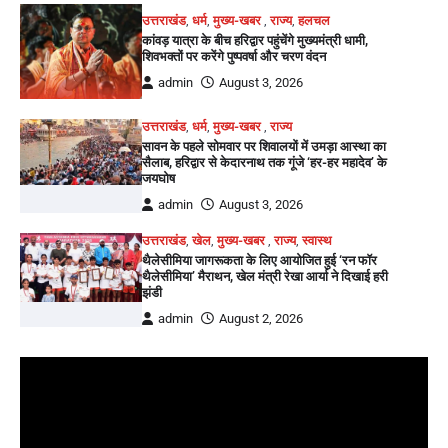
उत्तराखंड
,
धर्म
,
मुख्य-खबर
,
राज्य
,
हलचल
कांवड़ यात्रा के बीच हरिद्वार पहुंचेंगे मुख्यमंत्री धामी,
शिवभक्तों पर करेंगे पुष्पवर्षा और चरण वंदन
admin
August 3, 2026
उत्तराखंड
,
धर्म
,
मुख्य-खबर
,
राज्य
सावन के पहले सोमवार पर शिवालयों में उमड़ा आस्था का
सैलाब, हरिद्वार से केदारनाथ तक गूंजे ‘हर-हर महादेव’ के
जयघोष
admin
August 3, 2026
उत्तराखंड
,
खेल
,
मुख्य-खबर
,
राज्य
,
स्वास्थ
थैलेसीमिया जागरूकता के लिए आयोजित हुई ‘रन फॉर
थैलेसीमिया’ मैराथन, खेल मंत्री रेखा आर्या ने दिखाई हरी
झंडी
admin
August 2, 2026