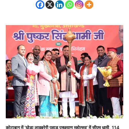
कोटाबाग में ‘घोड़ा लाइब्रेरी पहाड़ पच्छयाण महोत्सव’ में सीएम धामी, 114