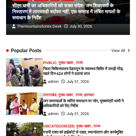
सीएम धामी का अधिकारियों को सख्त संदेश: जन शिकायतों के
निस्तारण में लापरवाही बर्दाश्त नहीं, एक सप्ताह में लंबित मामलों के
समाधान के निर्देश
Themountainstories Desk
July 30, 2026
Popular Posts
View All
PUBLIC
,
मुख्य-खबर
,
राज्य
जिला चिकित्सालय देहरादून के स्वास्थ्य शिविर में उमड़ी भीड़,
पहले दिन 624 लोगों ने उठाया लाभ
admin
July 31, 2026
उत्तराखंड
,
मुख्य-खबर
,
राज्य
,
हलचल
जन समस्याओं के त्वरित समाधान पर जोर, मुख्यमंत्री धामी ने
अधिकारियों को दिए निर्देश
admin
July 31, 2026
UNCATEGORIZED
,
मुख्य-खबर
,
राज्य
रजनी रावत को हाईकोर्ट से राहत, स्थानांतरण और कार्यमुक्ति