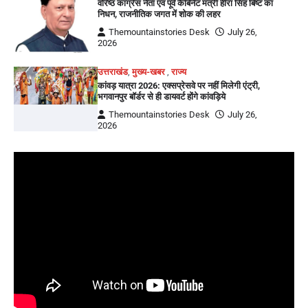
वरिष्ठ कांग्रेस नेता एवं पूर्व कैबिनेट मंत्री हीरा सिंह बिष्ट का
निधन, राजनीतिक जगत में शोक की लहर
Themountainstories Desk
July 26,
2026
उत्तराखंड
,
मुख्य-खबर
,
राज्य
कांवड़ यात्रा 2026: एक्सप्रेसवे पर नहीं मिलेगी एंट्री,
भगवानपुर बॉर्डर से ही डायवर्ट होंगे कांवड़िये
Themountainstories Desk
July 26,
2026