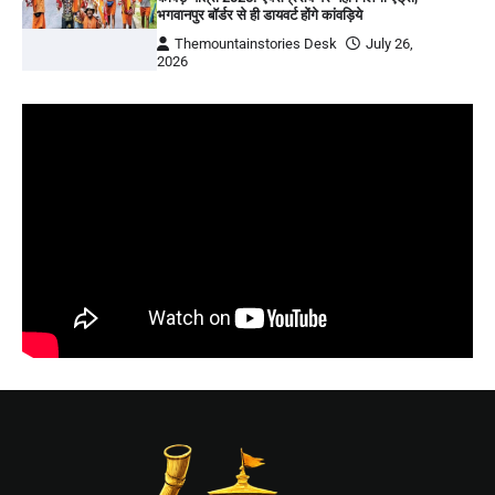
भगवानपुर बॉर्डर से ही डायवर्ट होंगे कांवड़िये
Themountainstories Desk
July 26,
2026