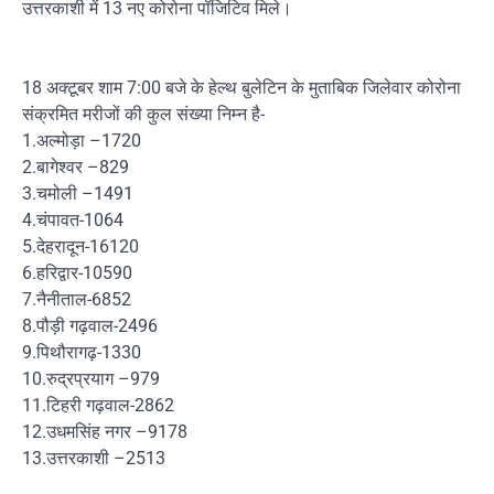
उत्तरकाशी में 13 नए कोरोना पॉजिटिव मिले।
18 अक्टूबर शाम 7:00 बजे के हेल्थ बुलेटिन के मुताबिक जिलेवार कोरोना
संक्रमित मरीजों की कुल संख्या निम्न है-
1.अल्मोड़ा –1720
2.बागेश्वर –829
3.चमोली –1491
4.चंपावत-1064
5.देहरादून-16120
6.हरिद्वार-10590
7.नैनीताल-6852
8.पौड़ी गढ़वाल-2496
9.पिथौरागढ़-1330
10.रुद्रप्रयाग –979
11.टिहरी गढ़वाल-2862
12.उधमसिंह नगर –9178
13.उत्तरकाशी –2513