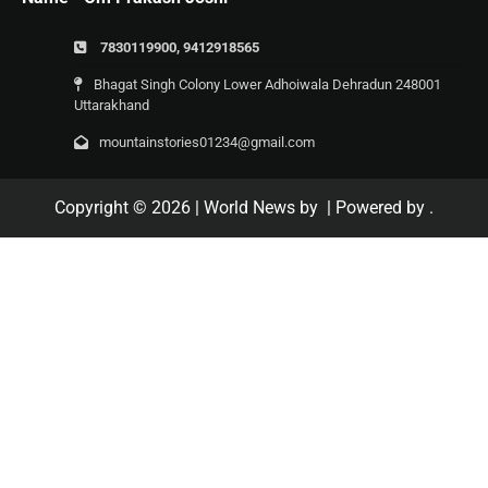
7830119900, 9412918565
Bhagat Singh Colony Lower Adhoiwala Dehradun 248001
Uttarakhand
mountainstories01234@gmail.com
Copyright © 2026
| World News by
| Powered by
.